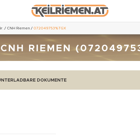
r.
/
CNH Riemen
/
072049753%TGX
 CNH RIEMEN (07204975
UNTERLADBARE DOKUMENTE