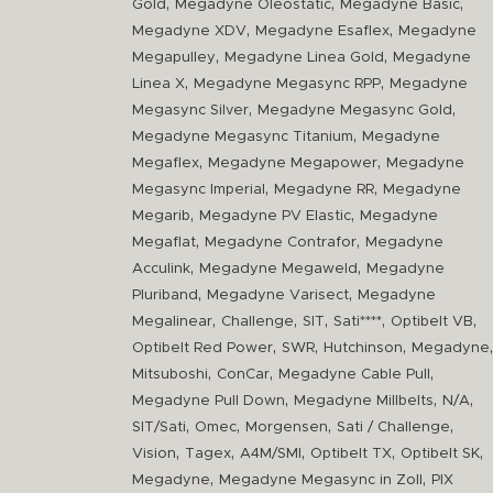
,
,
,
Gold
Megadyne Oleostatic
Megadyne Basic
,
,
Megadyne XDV
Megadyne Esaflex
Megadyne
,
,
Megapulley
Megadyne Linea Gold
Megadyne
,
,
Linea X
Megadyne Megasync RPP
Megadyne
,
,
Megasync Silver
Megadyne Megasync Gold
,
Megadyne Megasync Titanium
Megadyne
,
,
Megaflex
Megadyne Megapower
Megadyne
,
,
Megasync Imperial
Megadyne RR
Megadyne
,
,
Megarib
Megadyne PV Elastic
Megadyne
,
,
Megaflat
Megadyne Contrafor
Megadyne
,
,
Acculink
Megadyne Megaweld
Megadyne
,
,
Pluriband
Megadyne Varisect
Megadyne
,
,
,
,
,
Megalinear
Challenge
SIT
Sati****
Optibelt VB
,
,
,
,
Optibelt Red Power
SWR
Hutchinson
Megadyne
,
,
,
Mitsuboshi
ConCar
Megadyne Cable Pull
,
,
,
Megadyne Pull Down
Megadyne Millbelts
N/A
,
,
,
,
SIT/Sati
Omec
Morgensen
Sati / Challenge
,
,
,
,
,
Vision
Tagex
A4M/SMI
Optibelt TX
Optibelt SK
,
,
Megadyne
Megadyne Megasync in Zoll
PIX