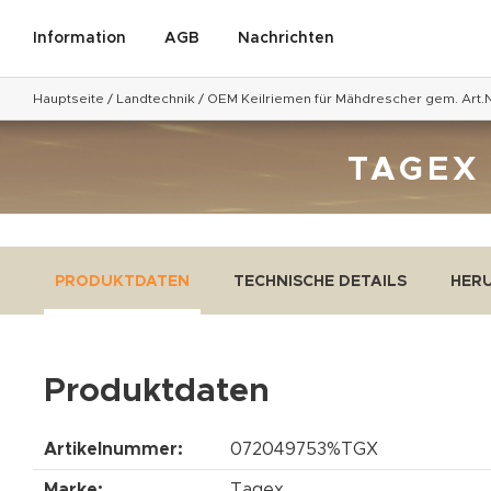
Information
AGB
Nachrichten
Hauptseite
/
Landtechnik
/
OEM Keilriemen für Mähdrescher gem. Art.N
TAGEX
PRODUKTDATEN
TECHNISCHE DETAILS
HER
Produktdaten
Artikelnummer:
072049753%TGX
Marke:
Tagex