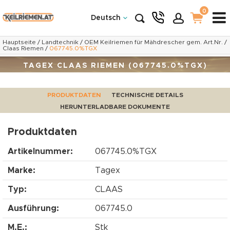
0
Deutsch
Hauptseite
/
Landtechnik
/
OEM Keilriemen für Mähdrescher gem. Art.Nr.
/
Claas Riemen
/
067745.0%TGX
TAGEX CLAAS RIEMEN (067745.0%TGX)
PRODUKTDATEN
TECHNISCHE DETAILS
HERUNTERLADBARE DOKUMENTE
Produktdaten
Artikelnummer:
067745.0%TGX
Marke:
Tagex
Typ:
CLAAS
Ausführung:
067745.0
M.E.:
Stk