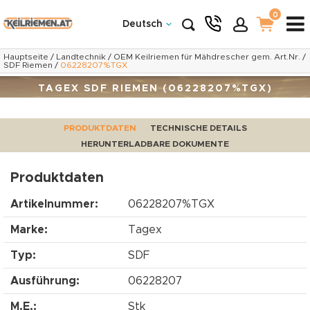
0
Deutsch
Hauptseite
/
Landtechnik
/
OEM Keilriemen für Mähdrescher gem. Art.Nr.
/
SDF Riemen
/
06228207%TGX
TAGEX SDF RIEMEN (06228207%TGX)
PRODUKTDATEN
TECHNISCHE DETAILS
HERUNTERLADBARE DOKUMENTE
Produktdaten
Artikelnummer:
06228207%TGX
Marke:
Tagex
Typ:
SDF
Ausführung:
06228207
M.E.:
Stk