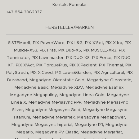
Kontakt Formular
+43 664 3882337
HERSTELLER/MARKEN
,
,
,
,
,
SISTEMbelt
PIX PowerWare
PIX L&G
PIX X'Set
PIX X'tra
PIX
,
,
,
,
Muscle-XS3
PIX Fras
PIX Duo-XS
PIX MUSCLE-XR3
PIX
,
,
,
,
Terminator
PIX Lawnmaster
PIX DUO-XS
PIX Force
PIX DUO-
,
,
,
,
,
XT
PIX X'Act
PIX TorquePlus
PIX X'Pedient
PIX Thermal
PIX
,
,
,
,
PolyStrech
PIX X'Ceed
PIX Lawn&Garden
PIX Agricultural
PIX
,
,
,
Duraband
Megadyne Oleostatic Gold
Megadyne Oleostatic
,
,
,
Megadyne Basic
Megadyne XDV
Megadyne Esaflex
,
,
Megadyne Megapulley
Megadyne Linea Gold
Megadyne
,
,
Linea X
Megadyne Megasync RPP
Megadyne Megasync
,
,
Silver
Megadyne Megasync Gold
Megadyne Megasync
,
,
,
Titanium
Megadyne Megaflex
Megadyne Megapower
,
,
Megadyne Megasync Imperial
Megadyne RR
Megadyne
,
,
,
Megarib
Megadyne PV Elastic
Megadyne Megaflat