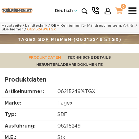
0
Deutsch
Hauptseite
/
Landtechnik
/
OEM Keilriemen für Mähdrescher gem. Art.Nr.
/
SDF Riemen
/
06215249%TGX
TAGEX SDF RIEMEN (06215249%TGX)
PRODUKTDATEN
TECHNISCHE DETAILS
HERUNTERLADBARE DOKUMENTE
Produktdaten
Artikelnummer:
06215249%TGX
Marke:
Tagex
Typ:
SDF
Ausführung:
06215249
M.E.:
Stk