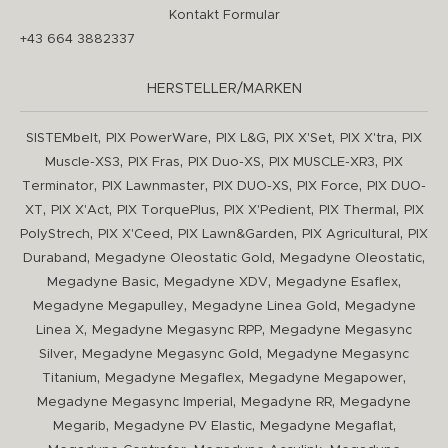
Kontakt Formular
+43 664 3882337
HERSTELLER/MARKEN
,
,
,
,
,
SISTEMbelt
PIX PowerWare
PIX L&G
PIX X'Set
PIX X'tra
PIX
,
,
,
,
Muscle-XS3
PIX Fras
PIX Duo-XS
PIX MUSCLE-XR3
PIX
,
,
,
,
Terminator
PIX Lawnmaster
PIX DUO-XS
PIX Force
PIX DUO-
,
,
,
,
,
XT
PIX X'Act
PIX TorquePlus
PIX X'Pedient
PIX Thermal
PIX
,
,
,
,
PolyStrech
PIX X'Ceed
PIX Lawn&Garden
PIX Agricultural
PIX
,
,
,
Duraband
Megadyne Oleostatic Gold
Megadyne Oleostatic
,
,
,
Megadyne Basic
Megadyne XDV
Megadyne Esaflex
,
,
Megadyne Megapulley
Megadyne Linea Gold
Megadyne
,
,
Linea X
Megadyne Megasync RPP
Megadyne Megasync
,
,
Silver
Megadyne Megasync Gold
Megadyne Megasync
,
,
,
Titanium
Megadyne Megaflex
Megadyne Megapower
,
,
Megadyne Megasync Imperial
Megadyne RR
Megadyne
,
,
,
Megarib
Megadyne PV Elastic
Megadyne Megaflat