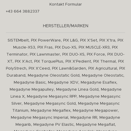
Kontakt Formular
+43 664 3882337
HERSTELLER/MARKEN
,
,
,
,
,
SISTEMbelt
PIX PowerWare
PIX L&G
PIX X'Set
PIX X'tra
PIX
,
,
,
,
Muscle-XS3
PIX Fras
PIX Duo-XS
PIX MUSCLE-XR3
PIX
,
,
,
,
Terminator
PIX Lawnmaster
PIX DUO-XS
PIX Force
PIX DUO-
,
,
,
,
,
XT
PIX X'Act
PIX TorquePlus
PIX X'Pedient
PIX Thermal
PIX
,
,
,
,
PolyStrech
PIX X'Ceed
PIX Lawn&Garden
PIX Agricultural
PIX
,
,
,
Duraband
Megadyne Oleostatic Gold
Megadyne Oleostatic
,
,
,
Megadyne Basic
Megadyne XDV
Megadyne Esaflex
,
,
Megadyne Megapulley
Megadyne Linea Gold
Megadyne
,
,
Linea X
Megadyne Megasync RPP
Megadyne Megasync
,
,
Silver
Megadyne Megasync Gold
Megadyne Megasync
,
,
,
Titanium
Megadyne Megaflex
Megadyne Megapower
,
,
Megadyne Megasync Imperial
Megadyne RR
Megadyne
,
,
,
Megarib
Megadyne PV Elastic
Megadyne Megaflat