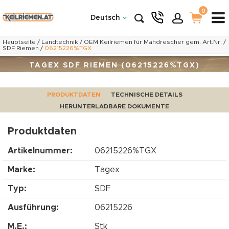
0
Deutsch
Hauptseite
/
Landtechnik
/
OEM Keilriemen für Mähdrescher gem. Art.Nr.
/
SDF Riemen
/
06215226%TGX
TAGEX SDF RIEMEN (06215226%TGX)
PRODUKTDATEN
TECHNISCHE DETAILS
HERUNTERLADBARE DOKUMENTE
Produktdaten
Artikelnummer:
06215226%TGX
Marke:
Tagex
Typ:
SDF
Ausführung:
06215226
M.E.:
Stk