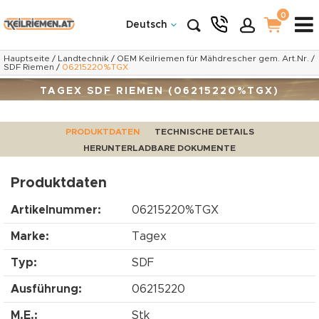
0
Deutsch
Hauptseite
/
Landtechnik
/
OEM Keilriemen für Mähdrescher gem. Art.Nr.
/
SDF Riemen
/
06215220%TGX
TAGEX SDF RIEMEN (06215220%TGX)
PRODUKTDATEN
TECHNISCHE DETAILS
HERUNTERLADBARE DOKUMENTE
Produktdaten
Artikelnummer:
06215220%TGX
Marke:
Tagex
Typ:
SDF
Ausführung:
06215220
M.E.:
Stk