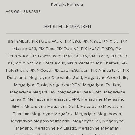
Kontakt Formular
+43 664 3882337
HERSTELLER/MARKEN
,
,
,
,
,
SISTEMbelt
PIX PowerWare
PIX L&G
PIX X'Set
PIX X'tra
PIX
,
,
,
,
Muscle-XS3
PIX Fras
PIX Duo-XS
PIX MUSCLE-XR3
PIX
,
,
,
,
Terminator
PIX Lawnmaster
PIX DUO-XS
PIX Force
PIX DUO-
,
,
,
,
,
XT
PIX X'Act
PIX TorquePlus
PIX X'Pedient
PIX Thermal
PIX
,
,
,
,
PolyStrech
PIX X'Ceed
PIX Lawn&Garden
PIX Agricultural
PIX
,
,
,
Duraband
Megadyne Oleostatic Gold
Megadyne Oleostatic
,
,
,
Megadyne Basic
Megadyne XDV
Megadyne Esaflex
,
,
Megadyne Megapulley
Megadyne Linea Gold
Megadyne
,
,
Linea X
Megadyne Megasync RPP
Megadyne Megasync
,
,
Silver
Megadyne Megasync Gold
Megadyne Megasync
,
,
,
Titanium
Megadyne Megaflex
Megadyne Megapower
,
,
Megadyne Megasync Imperial
Megadyne RR
Megadyne
,
,
,
Megarib
Megadyne PV Elastic
Megadyne Megaflat