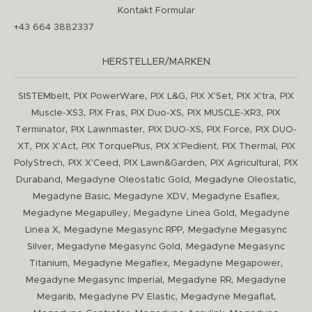
Kontakt Formular
+43 664 3882337
HERSTELLER/MARKEN
,
,
,
,
,
SISTEMbelt
PIX PowerWare
PIX L&G
PIX X'Set
PIX X'tra
PIX
,
,
,
,
Muscle-XS3
PIX Fras
PIX Duo-XS
PIX MUSCLE-XR3
PIX
,
,
,
,
Terminator
PIX Lawnmaster
PIX DUO-XS
PIX Force
PIX DUO-
,
,
,
,
,
XT
PIX X'Act
PIX TorquePlus
PIX X'Pedient
PIX Thermal
PIX
,
,
,
,
PolyStrech
PIX X'Ceed
PIX Lawn&Garden
PIX Agricultural
PIX
,
,
,
Duraband
Megadyne Oleostatic Gold
Megadyne Oleostatic
,
,
,
Megadyne Basic
Megadyne XDV
Megadyne Esaflex
,
,
Megadyne Megapulley
Megadyne Linea Gold
Megadyne
,
,
Linea X
Megadyne Megasync RPP
Megadyne Megasync
,
,
Silver
Megadyne Megasync Gold
Megadyne Megasync
,
,
,
Titanium
Megadyne Megaflex
Megadyne Megapower
,
,
Megadyne Megasync Imperial
Megadyne RR
Megadyne
,
,
,
Megarib
Megadyne PV Elastic
Megadyne Megaflat