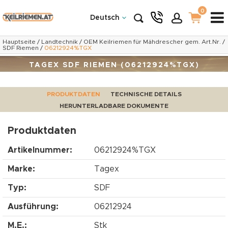
0
Deutsch
Hauptseite
/
Landtechnik
/
OEM Keilriemen für Mähdrescher gem. Art.Nr.
/
SDF Riemen
/
06212924%TGX
TAGEX SDF RIEMEN (06212924%TGX)
PRODUKTDATEN
TECHNISCHE DETAILS
HERUNTERLADBARE DOKUMENTE
Produktdaten
Artikelnummer:
06212924%TGX
Marke:
Tagex
Typ:
SDF
Ausführung:
06212924
M.E.:
Stk