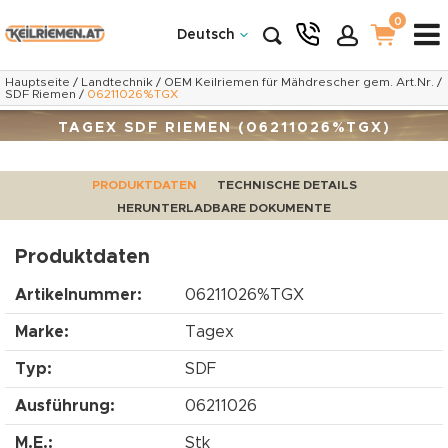
0
Deutsch
Hauptseite
/
Landtechnik
/
OEM Keilriemen für Mähdrescher gem. Art.Nr.
/
SDF Riemen
/
06211026%TGX
TAGEX SDF RIEMEN (06211026%TGX)
PRODUKTDATEN
TECHNISCHE DETAILS
HERUNTERLADBARE DOKUMENTE
Produktdaten
Artikelnummer:
06211026%TGX
Marke:
Tagex
Typ:
SDF
Ausführung:
06211026
M.E.:
Stk