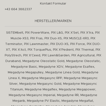
Kontakt Formular
+43 664 3882337
HERSTELLER/MARKEN
,
,
,
,
,
SISTEMbelt
PIX PowerWare
PIX L&G
PIX X'Set
PIX X'tra
PIX
,
,
,
,
Muscle-XS3
PIX Fras
PIX Duo-XS
PIX MUSCLE-XR3
PIX
,
,
,
,
Terminator
PIX Lawnmaster
PIX DUO-XS
PIX Force
PIX DUO-
,
,
,
,
,
XT
PIX X'Act
PIX TorquePlus
PIX X'Pedient
PIX Thermal
PIX
,
,
,
,
PolyStrech
PIX X'Ceed
PIX Lawn&Garden
PIX Agricultural
PIX
,
,
,
Duraband
Megadyne Oleostatic Gold
Megadyne Oleostatic
,
,
,
Megadyne Basic
Megadyne XDV
Megadyne Esaflex
,
,
Megadyne Megapulley
Megadyne Linea Gold
Megadyne
,
,
Linea X
Megadyne Megasync RPP
Megadyne Megasync
,
,
Silver
Megadyne Megasync Gold
Megadyne Megasync
,
,
,
Titanium
Megadyne Megaflex
Megadyne Megapower
,
,
Megadyne Megasync Imperial
Megadyne RR
Megadyne
,
,
,
Megarib
Megadyne PV Elastic
Megadyne Megaflat