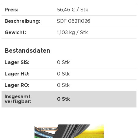
Preis:
56,46 € / Stk
Beschreibung:
SDF 06211026
Gewicht:
1,103 kg / Stk
Bestandsdaten
Lager SIS:
0 Stk
Lager HU:
0 Stk
Lager RO:
0 Stk
Insgesamt
0 Stk
verfügbar: