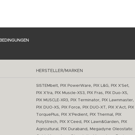
BEDINGUNGEN
HERSTELLER/MARKEN
,
,
,
,
SISTEMbelt
PIX PowerWare
PIX L&G
PIX X'Set
,
,
,
,
PIX X'tra
PIX Muscle-XS3
PIX Fras
PIX Duo-XS
,
,
,
PIX MUSCLE-XR3
PIX Terminator
PIX Lawnmaster
,
,
,
,
PIX DUO-XS
PIX Force
PIX DUO-XT
PIX X'Act
PIX
,
,
,
TorquePlus
PIX X'Pedient
PIX Thermal
PIX
,
,
,
PolyStrech
PIX X'Ceed
PIX Lawn&Garden
PIX
,
,
Agricultural
PIX Duraband
Megadyne Oleostatic