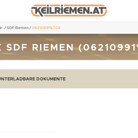
r.
/
SDF Riemen
/
06210991%TGX
 SDF RIEMEN (0621099
UNTERLADBARE DOKUMENTE