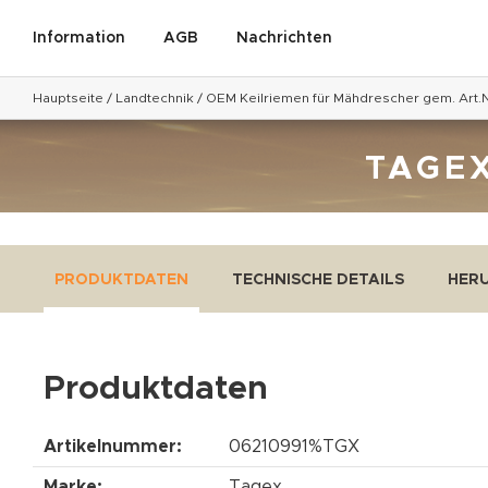
Information
AGB
Nachrichten
Hauptseite
/
Landtechnik
/
OEM Keilriemen für Mähdrescher gem. Art.N
TAGEX
PRODUKTDATEN
TECHNISCHE DETAILS
HER
Produktdaten
Artikelnummer:
06210991%TGX
Marke:
Tagex