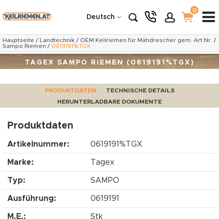
0
Deutsch
Hauptseite
/
Landtechnik
/
OEM Keilriemen für Mähdrescher gem. Art.Nr.
/
Sampo Riemen
/
0619191%TGX
TAGEX SAMPO RIEMEN (0619191%TGX)
PRODUKTDATEN
TECHNISCHE DETAILS
HERUNTERLADBARE DOKUMENTE
Produktdaten
Artikelnummer:
0619191%TGX
Marke:
Tagex
Typ:
SAMPO
Ausführung:
0619191
M.E.:
Stk