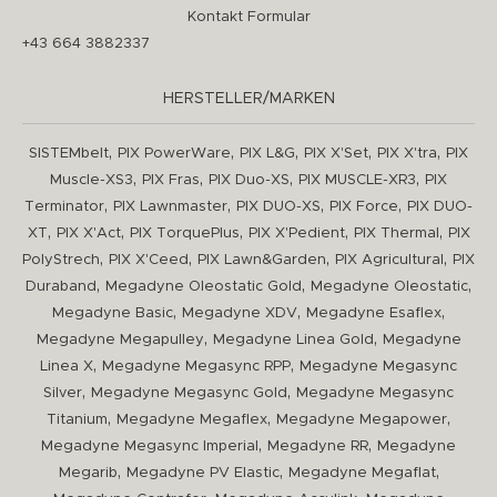
Kontakt Formular
+43 664 3882337
HERSTELLER/MARKEN
,
,
,
,
,
SISTEMbelt
PIX PowerWare
PIX L&G
PIX X'Set
PIX X'tra
PIX
,
,
,
,
Muscle-XS3
PIX Fras
PIX Duo-XS
PIX MUSCLE-XR3
PIX
,
,
,
,
Terminator
PIX Lawnmaster
PIX DUO-XS
PIX Force
PIX DUO-
,
,
,
,
,
XT
PIX X'Act
PIX TorquePlus
PIX X'Pedient
PIX Thermal
PIX
,
,
,
,
PolyStrech
PIX X'Ceed
PIX Lawn&Garden
PIX Agricultural
PIX
,
,
,
Duraband
Megadyne Oleostatic Gold
Megadyne Oleostatic
,
,
,
Megadyne Basic
Megadyne XDV
Megadyne Esaflex
,
,
Megadyne Megapulley
Megadyne Linea Gold
Megadyne
,
,
Linea X
Megadyne Megasync RPP
Megadyne Megasync
,
,
Silver
Megadyne Megasync Gold
Megadyne Megasync
,
,
,
Titanium
Megadyne Megaflex
Megadyne Megapower
,
,
Megadyne Megasync Imperial
Megadyne RR
Megadyne
,
,
,
Megarib
Megadyne PV Elastic
Megadyne Megaflat