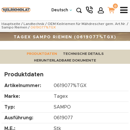
0
Deutsch
Hauptseite
/
Landtechnik
/
OEM Keilriemen für Mähdrescher gem. Art.Nr.
/
Sampo Riemen
/
0619077%TGX
TAGEX SAMPO RIEMEN (0619077%TGX)
PRODUKTDATEN
TECHNISCHE DETAILS
HERUNTERLADBARE DOKUMENTE
Produktdaten
Artikelnummer:
0619077%TGX
Marke:
Tagex
Typ:
SAMPO
Ausführung:
0619077
M.E.:
Stk