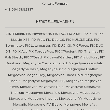
Kontakt Formular
+43 664 3882337
HERSTELLER/MARKEN
,
,
,
,
,
SISTEMbelt
PIX PowerWare
PIX L&G
PIX X'Set
PIX X'tra
PIX
,
,
,
,
Muscle-XS3
PIX Fras
PIX Duo-XS
PIX MUSCLE-XR3
PIX
,
,
,
,
Terminator
PIX Lawnmaster
PIX DUO-XS
PIX Force
PIX DUO-
,
,
,
,
,
XT
PIX X'Act
PIX TorquePlus
PIX X'Pedient
PIX Thermal
PIX
,
,
,
,
PolyStrech
PIX X'Ceed
PIX Lawn&Garden
PIX Agricultural
PIX
,
,
,
Duraband
Megadyne Oleostatic Gold
Megadyne Oleostatic
,
,
,
Megadyne Basic
Megadyne XDV
Megadyne Esaflex
,
,
Megadyne Megapulley
Megadyne Linea Gold
Megadyne
,
,
Linea X
Megadyne Megasync RPP
Megadyne Megasync
,
,
Silver
Megadyne Megasync Gold
Megadyne Megasync
,
,
,
Titanium
Megadyne Megaflex
Megadyne Megapower
,
,
Megadyne Megasync Imperial
Megadyne RR
Megadyne
,
,
,
Megarib
Megadyne PV Elastic
Megadyne Megaflat