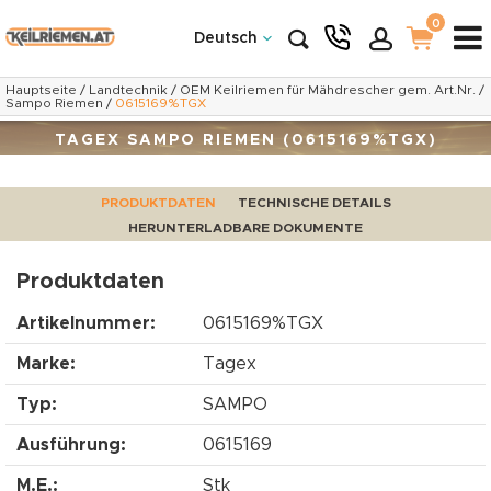
0
Deutsch
Hauptseite
/
Landtechnik
/
OEM Keilriemen für Mähdrescher gem. Art.Nr.
/
Sampo Riemen
/
0615169%TGX
TAGEX SAMPO RIEMEN (0615169%TGX)
PRODUKTDATEN
TECHNISCHE DETAILS
HERUNTERLADBARE DOKUMENTE
Produktdaten
Artikelnummer:
0615169%TGX
Marke:
Tagex
Typ:
SAMPO
Ausführung:
0615169
M.E.:
Stk