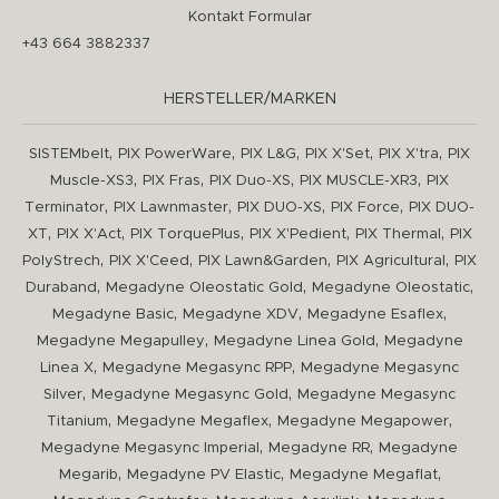
Kontakt Formular
+43 664 3882337
HERSTELLER/MARKEN
,
,
,
,
,
SISTEMbelt
PIX PowerWare
PIX L&G
PIX X'Set
PIX X'tra
PIX
,
,
,
,
Muscle-XS3
PIX Fras
PIX Duo-XS
PIX MUSCLE-XR3
PIX
,
,
,
,
Terminator
PIX Lawnmaster
PIX DUO-XS
PIX Force
PIX DUO-
,
,
,
,
,
XT
PIX X'Act
PIX TorquePlus
PIX X'Pedient
PIX Thermal
PIX
,
,
,
,
PolyStrech
PIX X'Ceed
PIX Lawn&Garden
PIX Agricultural
PIX
,
,
,
Duraband
Megadyne Oleostatic Gold
Megadyne Oleostatic
,
,
,
Megadyne Basic
Megadyne XDV
Megadyne Esaflex
,
,
Megadyne Megapulley
Megadyne Linea Gold
Megadyne
,
,
Linea X
Megadyne Megasync RPP
Megadyne Megasync
,
,
Silver
Megadyne Megasync Gold
Megadyne Megasync
,
,
,
Titanium
Megadyne Megaflex
Megadyne Megapower
,
,
Megadyne Megasync Imperial
Megadyne RR
Megadyne
,
,
,
Megarib
Megadyne PV Elastic
Megadyne Megaflat