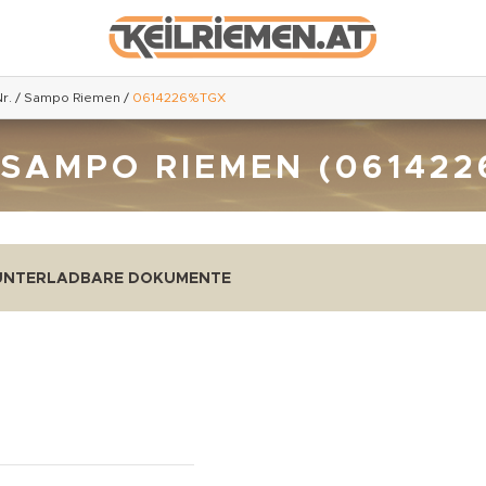
r.
/
Sampo Riemen
/
0614226%TGX
 SAMPO RIEMEN (061422
UNTERLADBARE DOKUMENTE