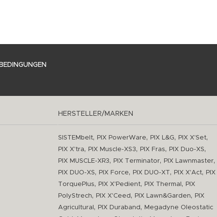
BEDINGUNGEN
HERSTELLER/MARKEN
,
,
,
,
SISTEMbelt
PIX PowerWare
PIX L&G
PIX X'Set
,
,
,
,
PIX X'tra
PIX Muscle-XS3
PIX Fras
PIX Duo-XS
,
,
,
PIX MUSCLE-XR3
PIX Terminator
PIX Lawnmaster
,
,
,
,
PIX DUO-XS
PIX Force
PIX DUO-XT
PIX X'Act
PIX
,
,
,
TorquePlus
PIX X'Pedient
PIX Thermal
PIX
,
,
,
PolyStrech
PIX X'Ceed
PIX Lawn&Garden
PIX
,
,
Agricultural
PIX Duraband
Megadyne Oleostatic