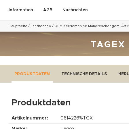
Information
AGB
Nachrichten
Hauptseite
/
Landtechnik
/
OEM Keilriemen für Mähdrescher gem. Art.N
TAGEX
PRODUKTDATEN
TECHNISCHE DETAILS
HER
Produktdaten
Artikelnummer:
0614226%TGX
Marke:
Tagex