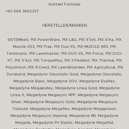
Kontakt Formular
+43 664 3882337
HERSTELLER/MARKEN
,
,
,
,
,
SISTEMbelt
PIX PowerWare
PIX L&G
PIX X'Set
PIX X'tra
PIX
,
,
,
,
Muscle-XS3
PIX Fras
PIX Duo-XS
PIX MUSCLE-XR3
PIX
,
,
,
,
Terminator
PIX Lawnmaster
PIX DUO-XS
PIX Force
PIX DUO-
,
,
,
,
,
XT
PIX X'Act
PIX TorquePlus
PIX X'Pedient
PIX Thermal
PIX
,
,
,
,
PolyStrech
PIX X'Ceed
PIX Lawn&Garden
PIX Agricultural
PIX
,
,
,
Duraband
Megadyne Oleostatic Gold
Megadyne Oleostatic
,
,
,
Megadyne Basic
Megadyne XDV
Megadyne Esaflex
,
,
Megadyne Megapulley
Megadyne Linea Gold
Megadyne
,
,
Linea X
Megadyne Megasync RPP
Megadyne Megasync
,
,
Silver
Megadyne Megasync Gold
Megadyne Megasync
,
,
,
Titanium
Megadyne Megaflex
Megadyne Megapower
,
,
Megadyne Megasync Imperial
Megadyne RR
Megadyne
,
,
,
Megarib
Megadyne PV Elastic
Megadyne Megaflat