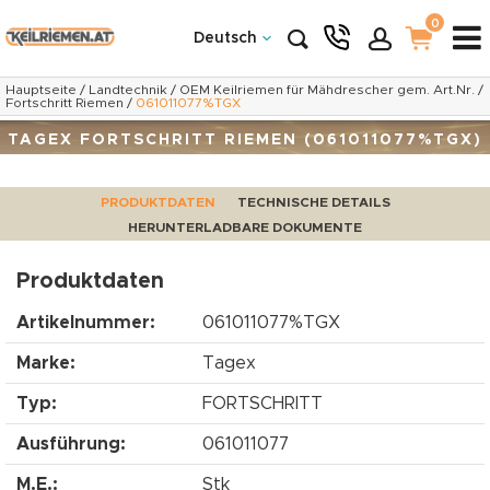
0
Deutsch
Hauptseite
/
Landtechnik
/
OEM Keilriemen für Mähdrescher gem. Art.Nr.
/
Fortschritt Riemen
/
061011077%TGX
TAGEX FORTSCHRITT RIEMEN (061011077%TGX)
PRODUKTDATEN
TECHNISCHE DETAILS
HERUNTERLADBARE DOKUMENTE
Produktdaten
Artikelnummer:
061011077%TGX
Marke:
Tagex
Typ:
FORTSCHRITT
Ausführung:
061011077
M.E.:
Stk