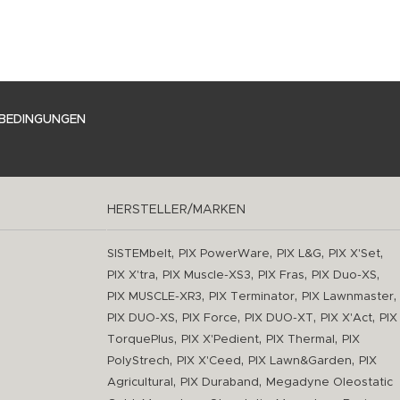
BEDINGUNGEN
HERSTELLER/MARKEN
,
,
,
,
SISTEMbelt
PIX PowerWare
PIX L&G
PIX X'Set
,
,
,
,
PIX X'tra
PIX Muscle-XS3
PIX Fras
PIX Duo-XS
,
,
,
PIX MUSCLE-XR3
PIX Terminator
PIX Lawnmaster
,
,
,
,
PIX DUO-XS
PIX Force
PIX DUO-XT
PIX X'Act
PIX
,
,
,
TorquePlus
PIX X'Pedient
PIX Thermal
PIX
,
,
,
PolyStrech
PIX X'Ceed
PIX Lawn&Garden
PIX
,
,
Agricultural
PIX Duraband
Megadyne Oleostatic