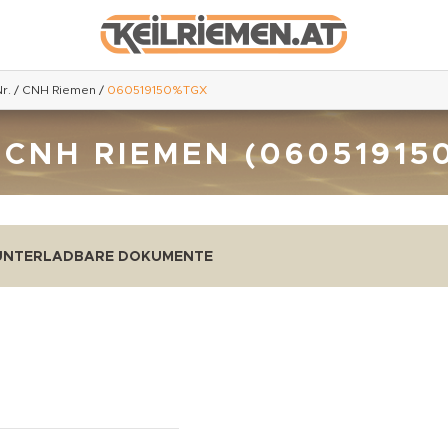
r.
/
CNH Riemen
/
060519150%TGX
 CNH RIEMEN (06051915
UNTERLADBARE DOKUMENTE