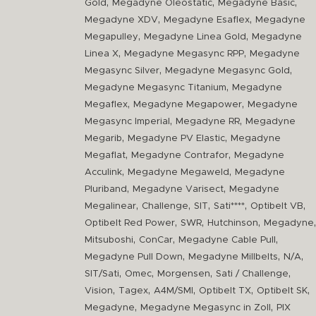
,
,
,
Gold
Megadyne Oleostatic
Megadyne Basic
,
,
Megadyne XDV
Megadyne Esaflex
Megadyne
,
,
Megapulley
Megadyne Linea Gold
Megadyne
,
,
Linea X
Megadyne Megasync RPP
Megadyne
,
,
Megasync Silver
Megadyne Megasync Gold
,
Megadyne Megasync Titanium
Megadyne
,
,
Megaflex
Megadyne Megapower
Megadyne
,
,
Megasync Imperial
Megadyne RR
Megadyne
,
,
Megarib
Megadyne PV Elastic
Megadyne
,
,
Megaflat
Megadyne Contrafor
Megadyne
,
,
Acculink
Megadyne Megaweld
Megadyne
,
,
Pluriband
Megadyne Varisect
Megadyne
,
,
,
,
,
Megalinear
Challenge
SIT
Sati****
Optibelt VB
,
,
,
,
Optibelt Red Power
SWR
Hutchinson
Megadyne
,
,
,
Mitsuboshi
ConCar
Megadyne Cable Pull
,
,
,
Megadyne Pull Down
Megadyne Millbelts
N/A
,
,
,
,
SIT/Sati
Omec
Morgensen
Sati / Challenge
,
,
,
,
,
Vision
Tagex
A4M/SMI
Optibelt TX
Optibelt SK
,
,
Megadyne
Megadyne Megasync in Zoll
PIX