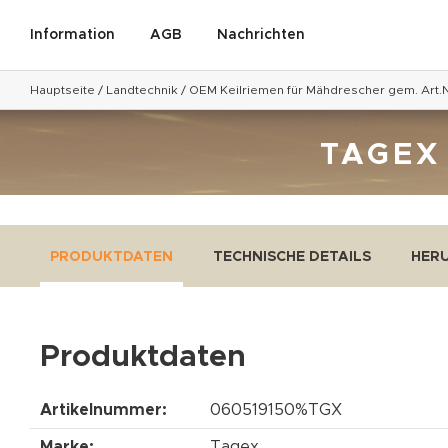
Information
AGB
Nachrichten
Hauptseite
/
Landtechnik
/
OEM Keilriemen für Mähdrescher gem. Art.N
TAGEX
PRODUKTDATEN
TECHNISCHE DETAILS
HER
Produktdaten
Artikelnummer:
060519150%TGX
Marke:
Tagex