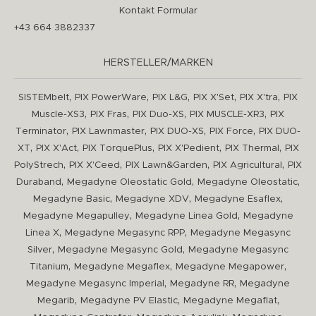
Kontakt Formular
+43 664 3882337
HERSTELLER/MARKEN
,
,
,
,
,
SISTEMbelt
PIX PowerWare
PIX L&G
PIX X'Set
PIX X'tra
PIX
,
,
,
,
Muscle-XS3
PIX Fras
PIX Duo-XS
PIX MUSCLE-XR3
PIX
,
,
,
,
Terminator
PIX Lawnmaster
PIX DUO-XS
PIX Force
PIX DUO-
,
,
,
,
,
XT
PIX X'Act
PIX TorquePlus
PIX X'Pedient
PIX Thermal
PIX
,
,
,
,
PolyStrech
PIX X'Ceed
PIX Lawn&Garden
PIX Agricultural
PIX
,
,
,
Duraband
Megadyne Oleostatic Gold
Megadyne Oleostatic
,
,
,
Megadyne Basic
Megadyne XDV
Megadyne Esaflex
,
,
Megadyne Megapulley
Megadyne Linea Gold
Megadyne
,
,
Linea X
Megadyne Megasync RPP
Megadyne Megasync
,
,
Silver
Megadyne Megasync Gold
Megadyne Megasync
,
,
,
Titanium
Megadyne Megaflex
Megadyne Megapower
,
,
Megadyne Megasync Imperial
Megadyne RR
Megadyne
,
,
,
Megarib
Megadyne PV Elastic
Megadyne Megaflat