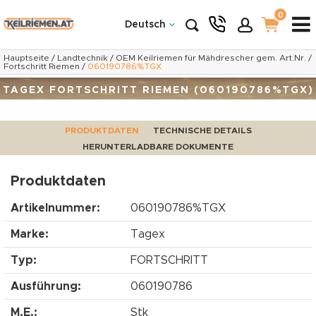
0
Deutsch
Hauptseite
/
Landtechnik
/
OEM Keilriemen für Mähdrescher gem. Art.Nr.
/
Fortschritt Riemen
/
060190786%TGX
TAGEX FORTSCHRITT RIEMEN (060190786%TGX)
PRODUKTDATEN
TECHNISCHE DETAILS
HERUNTERLADBARE DOKUMENTE
Produktdaten
Artikelnummer:
060190786%TGX
Marke:
Tagex
Typ:
FORTSCHRITT
Ausführung:
060190786
M.E.:
Stk