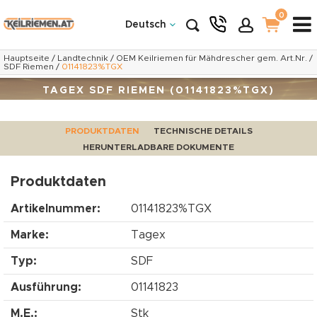
0
Deutsch
Hauptseite
/
Landtechnik
/
OEM Keilriemen für Mähdrescher gem. Art.Nr.
/
SDF Riemen
/
01141823%TGX
TAGEX SDF RIEMEN (01141823%TGX)
PRODUKTDATEN
TECHNISCHE DETAILS
HERUNTERLADBARE DOKUMENTE
Produktdaten
Artikelnummer:
01141823%TGX
Marke:
Tagex
Typ:
SDF
Ausführung:
01141823
M.E.:
Stk