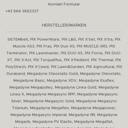
Kontakt Formular
+43 664 3882337
HERSTELLER/MARKEN
,
,
,
,
,
SISTEMbelt
PIX PowerWare
PIX L&G
PIX X'Set
PIX X'tra
PIX
,
,
,
,
Muscle-XS3
PIX Fras
PIX Duo-XS
PIX MUSCLE-XR3
PIX
,
,
,
,
Terminator
PIX Lawnmaster
PIX DUO-XS
PIX Force
PIX DUO-
,
,
,
,
,
XT
PIX X'Act
PIX TorquePlus
PIX X'Pedient
PIX Thermal
PIX
,
,
,
,
PolyStrech
PIX X'Ceed
PIX Lawn&Garden
PIX Agricultural
PIX
,
,
,
Duraband
Megadyne Oleostatic Gold
Megadyne Oleostatic
,
,
,
Megadyne Basic
Megadyne XDV
Megadyne Esaflex
,
,
Megadyne Megapulley
Megadyne Linea Gold
Megadyne
,
,
Linea X
Megadyne Megasync RPP
Megadyne Megasync
,
,
Silver
Megadyne Megasync Gold
Megadyne Megasync
,
,
,
Titanium
Megadyne Megaflex
Megadyne Megapower
,
,
Megadyne Megasync Imperial
Megadyne RR
Megadyne
,
,
,
Megarib
Megadyne PV Elastic
Megadyne Megaflat