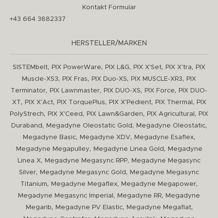
Kontakt Formular
+43 664 3882337
HERSTELLER/MARKEN
,
,
,
,
,
SISTEMbelt
PIX PowerWare
PIX L&G
PIX X'Set
PIX X'tra
PIX
,
,
,
,
Muscle-XS3
PIX Fras
PIX Duo-XS
PIX MUSCLE-XR3
PIX
,
,
,
,
Terminator
PIX Lawnmaster
PIX DUO-XS
PIX Force
PIX DUO-
,
,
,
,
,
XT
PIX X'Act
PIX TorquePlus
PIX X'Pedient
PIX Thermal
PIX
,
,
,
,
PolyStrech
PIX X'Ceed
PIX Lawn&Garden
PIX Agricultural
PIX
,
,
,
Duraband
Megadyne Oleostatic Gold
Megadyne Oleostatic
,
,
,
Megadyne Basic
Megadyne XDV
Megadyne Esaflex
,
,
Megadyne Megapulley
Megadyne Linea Gold
Megadyne
,
,
Linea X
Megadyne Megasync RPP
Megadyne Megasync
,
,
Silver
Megadyne Megasync Gold
Megadyne Megasync
,
,
,
Titanium
Megadyne Megaflex
Megadyne Megapower
,
,
Megadyne Megasync Imperial
Megadyne RR
Megadyne
,
,
,
Megarib
Megadyne PV Elastic
Megadyne Megaflat