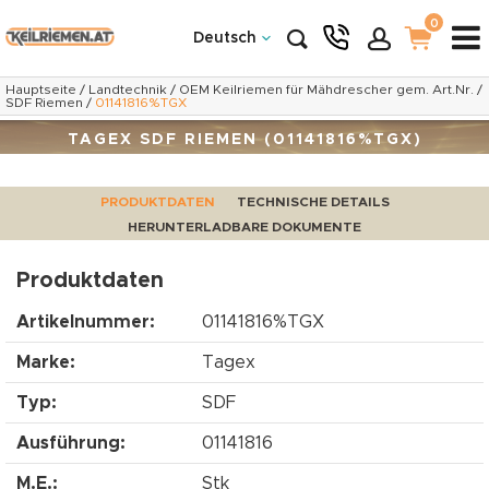
0
Deutsch
Hauptseite
/
Landtechnik
/
OEM Keilriemen für Mähdrescher gem. Art.Nr.
/
SDF Riemen
/
01141816%TGX
TAGEX SDF RIEMEN (01141816%TGX)
PRODUKTDATEN
TECHNISCHE DETAILS
HERUNTERLADBARE DOKUMENTE
Produktdaten
Artikelnummer:
01141816%TGX
Marke:
Tagex
Typ:
SDF
Ausführung:
01141816
M.E.:
Stk