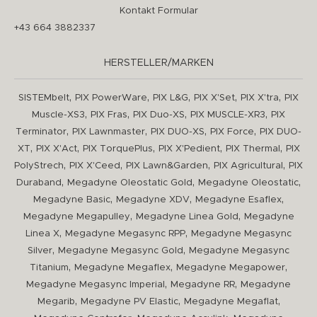
Kontakt Formular
+43 664 3882337
HERSTELLER/MARKEN
,
,
,
,
,
SISTEMbelt
PIX PowerWare
PIX L&G
PIX X'Set
PIX X'tra
PIX
,
,
,
,
Muscle-XS3
PIX Fras
PIX Duo-XS
PIX MUSCLE-XR3
PIX
,
,
,
,
Terminator
PIX Lawnmaster
PIX DUO-XS
PIX Force
PIX DUO-
,
,
,
,
,
XT
PIX X'Act
PIX TorquePlus
PIX X'Pedient
PIX Thermal
PIX
,
,
,
,
PolyStrech
PIX X'Ceed
PIX Lawn&Garden
PIX Agricultural
PIX
,
,
,
Duraband
Megadyne Oleostatic Gold
Megadyne Oleostatic
,
,
,
Megadyne Basic
Megadyne XDV
Megadyne Esaflex
,
,
Megadyne Megapulley
Megadyne Linea Gold
Megadyne
,
,
Linea X
Megadyne Megasync RPP
Megadyne Megasync
,
,
Silver
Megadyne Megasync Gold
Megadyne Megasync
,
,
,
Titanium
Megadyne Megaflex
Megadyne Megapower
,
,
Megadyne Megasync Imperial
Megadyne RR
Megadyne
,
,
,
Megarib
Megadyne PV Elastic
Megadyne Megaflat