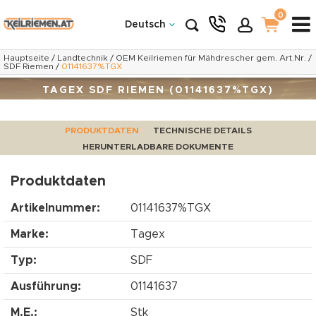
0
Deutsch
Hauptseite
/
Landtechnik
/
OEM Keilriemen für Mähdrescher gem. Art.Nr.
/
SDF Riemen
/
01141637%TGX
TAGEX SDF RIEMEN (01141637%TGX)
PRODUKTDATEN
TECHNISCHE DETAILS
HERUNTERLADBARE DOKUMENTE
Produktdaten
Artikelnummer:
01141637%TGX
Marke:
Tagex
Typ:
SDF
Ausführung:
01141637
M.E.:
Stk