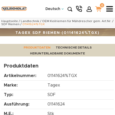
0
Deutsch
Hauptseite
/
Landtechnik
/
OEM Keilriemen für Mähdrescher gem. Art.Nr.
/
SDF Riemen
/
01141624%TGX
TAGEX SDF RIEMEN (01141624%TGX)
PRODUKTDATEN
TECHNISCHE DETAILS
HERUNTERLADBARE DOKUMENTE
Produktdaten
Artikelnummer:
01141624%TGX
Marke:
Tagex
Typ:
SDF
Ausführung:
01141624
M.E.:
Stk