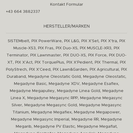
Kontakt Formular
+43 664 3882337
HERSTELLER/MARKEN
,
,
,
,
,
SISTEMbelt
PIX PowerWare
PIX L&G
PIX X'Set
PIX X'tra
PIX
,
,
,
,
Muscle-XS3
PIX Fras
PIX Duo-XS
PIX MUSCLE-XR3
PIX
,
,
,
,
Terminator
PIX Lawnmaster
PIX DUO-XS
PIX Force
PIX DUO-
,
,
,
,
,
XT
PIX X'Act
PIX TorquePlus
PIX X'Pedient
PIX Thermal
PIX
,
,
,
,
PolyStrech
PIX X'Ceed
PIX Lawn&Garden
PIX Agricultural
PIX
,
,
,
Duraband
Megadyne Oleostatic Gold
Megadyne Oleostatic
,
,
,
Megadyne Basic
Megadyne XDV
Megadyne Esaflex
,
,
Megadyne Megapulley
Megadyne Linea Gold
Megadyne
,
,
Linea X
Megadyne Megasync RPP
Megadyne Megasync
,
,
Silver
Megadyne Megasync Gold
Megadyne Megasync
,
,
,
Titanium
Megadyne Megaflex
Megadyne Megapower
,
,
Megadyne Megasync Imperial
Megadyne RR
Megadyne
,
,
,
Megarib
Megadyne PV Elastic
Megadyne Megaflat