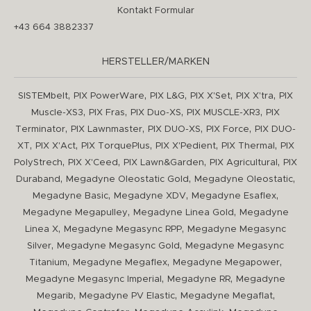
Kontakt Formular
+43 664 3882337
HERSTELLER/MARKEN
,
,
,
,
,
SISTEMbelt
PIX PowerWare
PIX L&G
PIX X'Set
PIX X'tra
PIX
,
,
,
,
Muscle-XS3
PIX Fras
PIX Duo-XS
PIX MUSCLE-XR3
PIX
,
,
,
,
Terminator
PIX Lawnmaster
PIX DUO-XS
PIX Force
PIX DUO-
,
,
,
,
,
XT
PIX X'Act
PIX TorquePlus
PIX X'Pedient
PIX Thermal
PIX
,
,
,
,
PolyStrech
PIX X'Ceed
PIX Lawn&Garden
PIX Agricultural
PIX
,
,
,
Duraband
Megadyne Oleostatic Gold
Megadyne Oleostatic
,
,
,
Megadyne Basic
Megadyne XDV
Megadyne Esaflex
,
,
Megadyne Megapulley
Megadyne Linea Gold
Megadyne
,
,
Linea X
Megadyne Megasync RPP
Megadyne Megasync
,
,
Silver
Megadyne Megasync Gold
Megadyne Megasync
,
,
,
Titanium
Megadyne Megaflex
Megadyne Megapower
,
,
Megadyne Megasync Imperial
Megadyne RR
Megadyne
,
,
,
Megarib
Megadyne PV Elastic
Megadyne Megaflat