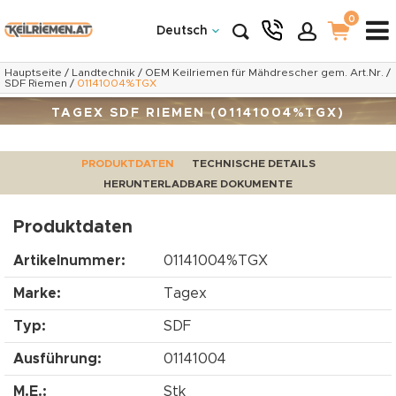
0
Deutsch
Hauptseite
/
Landtechnik
/
OEM Keilriemen für Mähdrescher gem. Art.Nr.
/
SDF Riemen
/
01141004%TGX
TAGEX SDF RIEMEN (01141004%TGX)
PRODUKTDATEN
TECHNISCHE DETAILS
HERUNTERLADBARE DOKUMENTE
Produktdaten
Artikelnummer:
01141004%TGX
Marke:
Tagex
Typ:
SDF
Ausführung:
01141004
M.E.:
Stk