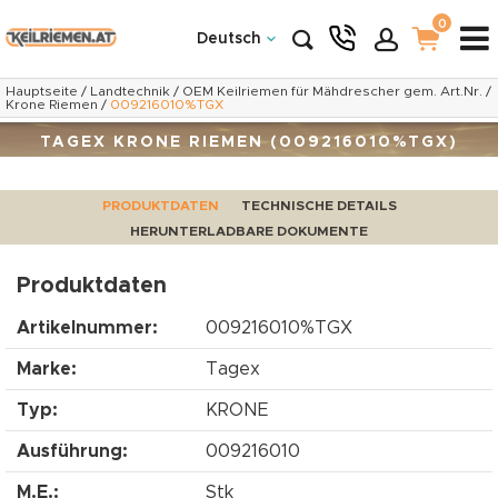
0
Deutsch
Hauptseite
/
Landtechnik
/
OEM Keilriemen für Mähdrescher gem. Art.Nr.
/
Krone Riemen
/
009216010%TGX
TAGEX KRONE RIEMEN (009216010%TGX)
PRODUKTDATEN
TECHNISCHE DETAILS
HERUNTERLADBARE DOKUMENTE
Produktdaten
Artikelnummer:
009216010%TGX
Marke:
Tagex
Typ:
KRONE
Ausführung:
009216010
M.E.:
Stk