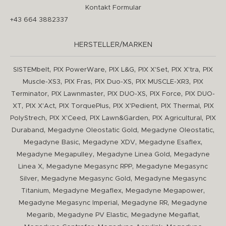
Kontakt Formular
+43 664 3882337
HERSTELLER/MARKEN
,
,
,
,
,
SISTEMbelt
PIX PowerWare
PIX L&G
PIX X'Set
PIX X'tra
PIX
,
,
,
,
Muscle-XS3
PIX Fras
PIX Duo-XS
PIX MUSCLE-XR3
PIX
,
,
,
,
Terminator
PIX Lawnmaster
PIX DUO-XS
PIX Force
PIX DUO-
,
,
,
,
,
XT
PIX X'Act
PIX TorquePlus
PIX X'Pedient
PIX Thermal
PIX
,
,
,
,
PolyStrech
PIX X'Ceed
PIX Lawn&Garden
PIX Agricultural
PIX
,
,
,
Duraband
Megadyne Oleostatic Gold
Megadyne Oleostatic
,
,
,
Megadyne Basic
Megadyne XDV
Megadyne Esaflex
,
,
Megadyne Megapulley
Megadyne Linea Gold
Megadyne
,
,
Linea X
Megadyne Megasync RPP
Megadyne Megasync
,
,
Silver
Megadyne Megasync Gold
Megadyne Megasync
,
,
,
Titanium
Megadyne Megaflex
Megadyne Megapower
,
,
Megadyne Megasync Imperial
Megadyne RR
Megadyne
,
,
,
Megarib
Megadyne PV Elastic
Megadyne Megaflat