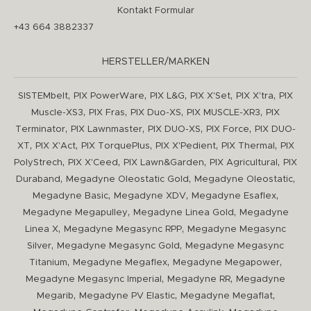
Kontakt Formular
+43 664 3882337
HERSTELLER/MARKEN
,
,
,
,
,
SISTEMbelt
PIX PowerWare
PIX L&G
PIX X'Set
PIX X'tra
PIX
,
,
,
,
Muscle-XS3
PIX Fras
PIX Duo-XS
PIX MUSCLE-XR3
PIX
,
,
,
,
Terminator
PIX Lawnmaster
PIX DUO-XS
PIX Force
PIX DUO-
,
,
,
,
,
XT
PIX X'Act
PIX TorquePlus
PIX X'Pedient
PIX Thermal
PIX
,
,
,
,
PolyStrech
PIX X'Ceed
PIX Lawn&Garden
PIX Agricultural
PIX
,
,
,
Duraband
Megadyne Oleostatic Gold
Megadyne Oleostatic
,
,
,
Megadyne Basic
Megadyne XDV
Megadyne Esaflex
,
,
Megadyne Megapulley
Megadyne Linea Gold
Megadyne
,
,
Linea X
Megadyne Megasync RPP
Megadyne Megasync
,
,
Silver
Megadyne Megasync Gold
Megadyne Megasync
,
,
,
Titanium
Megadyne Megaflex
Megadyne Megapower
,
,
Megadyne Megasync Imperial
Megadyne RR
Megadyne
,
,
,
Megarib
Megadyne PV Elastic
Megadyne Megaflat