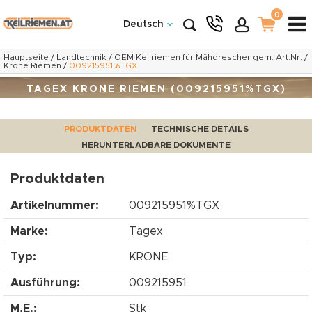
0
Deutsch
Hauptseite
/
Landtechnik
/
OEM Keilriemen für Mähdrescher gem. Art.Nr.
/
Krone Riemen
/
009215951%TGX
TAGEX KRONE RIEMEN (009215951%TGX)
PRODUKTDATEN
TECHNISCHE DETAILS
HERUNTERLADBARE DOKUMENTE
Produktdaten
Artikelnummer:
009215951%TGX
Marke:
Tagex
Typ:
KRONE
Ausführung:
009215951
M.E.:
Stk