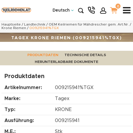
0
Deutsch
Hauptseite
/
Landtechnik
/
OEM Keilriemen für Mähdrescher gem. Art.Nr.
/
Krone Riemen
/
009215941%TGX
TAGEX KRONE RIEMEN (009215941%TGX)
PRODUKTDATEN
TECHNISCHE DETAILS
HERUNTERLADBARE DOKUMENTE
Produktdaten
Artikelnummer:
009215941%TGX
Marke:
Tagex
Typ:
KRONE
Ausführung:
009215941
M.E.:
Stk