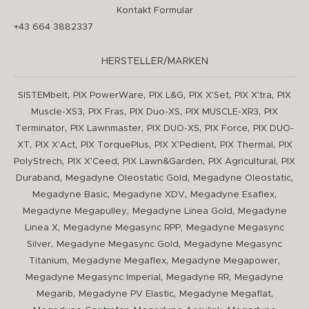
Kontakt Formular
+43 664 3882337
HERSTELLER/MARKEN
,
,
,
,
,
SISTEMbelt
PIX PowerWare
PIX L&G
PIX X'Set
PIX X'tra
PIX
,
,
,
,
Muscle-XS3
PIX Fras
PIX Duo-XS
PIX MUSCLE-XR3
PIX
,
,
,
,
Terminator
PIX Lawnmaster
PIX DUO-XS
PIX Force
PIX DUO-
,
,
,
,
,
XT
PIX X'Act
PIX TorquePlus
PIX X'Pedient
PIX Thermal
PIX
,
,
,
,
PolyStrech
PIX X'Ceed
PIX Lawn&Garden
PIX Agricultural
PIX
,
,
,
Duraband
Megadyne Oleostatic Gold
Megadyne Oleostatic
,
,
,
Megadyne Basic
Megadyne XDV
Megadyne Esaflex
,
,
Megadyne Megapulley
Megadyne Linea Gold
Megadyne
,
,
Linea X
Megadyne Megasync RPP
Megadyne Megasync
,
,
Silver
Megadyne Megasync Gold
Megadyne Megasync
,
,
,
Titanium
Megadyne Megaflex
Megadyne Megapower
,
,
Megadyne Megasync Imperial
Megadyne RR
Megadyne
,
,
,
Megarib
Megadyne PV Elastic
Megadyne Megaflat