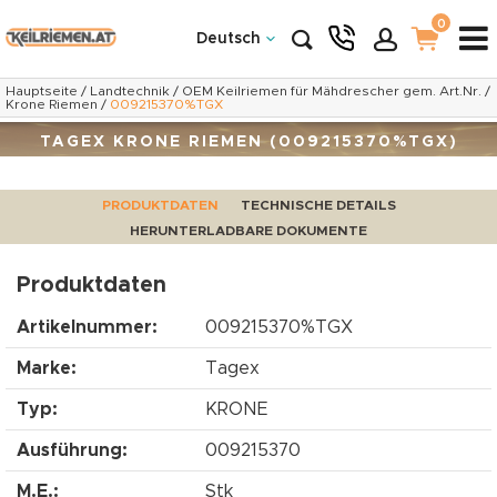
0
Deutsch
Hauptseite
/
Landtechnik
/
OEM Keilriemen für Mähdrescher gem. Art.Nr.
/
Krone Riemen
/
009215370%TGX
TAGEX KRONE RIEMEN (009215370%TGX)
PRODUKTDATEN
TECHNISCHE DETAILS
HERUNTERLADBARE DOKUMENTE
Produktdaten
Artikelnummer:
009215370%TGX
Marke:
Tagex
Typ:
KRONE
Ausführung:
009215370
M.E.:
Stk