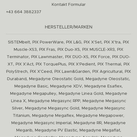
Kontakt Formular
+43 664 3882337
HERSTELLER/MARKEN
,
,
,
,
,
SISTEMbelt
PIX PowerWare
PIX L&G
PIX X'Set
PIX X'tra
PIX
,
,
,
,
Muscle-XS3
PIX Fras
PIX Duo-XS
PIX MUSCLE-XR3
PIX
,
,
,
,
Terminator
PIX Lawnmaster
PIX DUO-XS
PIX Force
PIX DUO-
,
,
,
,
,
XT
PIX X'Act
PIX TorquePlus
PIX X'Pedient
PIX Thermal
PIX
,
,
,
,
PolyStrech
PIX X'Ceed
PIX Lawn&Garden
PIX Agricultural
PIX
,
,
,
Duraband
Megadyne Oleostatic Gold
Megadyne Oleostatic
,
,
,
Megadyne Basic
Megadyne XDV
Megadyne Esaflex
,
,
Megadyne Megapulley
Megadyne Linea Gold
Megadyne
,
,
Linea X
Megadyne Megasync RPP
Megadyne Megasync
,
,
Silver
Megadyne Megasync Gold
Megadyne Megasync
,
,
,
Titanium
Megadyne Megaflex
Megadyne Megapower
,
,
Megadyne Megasync Imperial
Megadyne RR
Megadyne
,
,
,
Megarib
Megadyne PV Elastic
Megadyne Megaflat