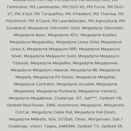
Muscle-XS3
PIX Fras
PIX Duo-XS
PIX MUSCLE-XR3
PIX
,
,
,
,
Terminator
PIX Lawnmaster
PIX DUO-XS
PIX Force
PIX DUO-
,
,
,
,
,
XT
PIX X'Act
PIX TorquePlus
PIX X'Pedient
PIX Thermal
PIX
,
,
,
,
PolyStrech
PIX X'Ceed
PIX Lawn&Garden
PIX Agricultural
PIX
,
,
,
Duraband
Megadyne Oleostatic Gold
Megadyne Oleostatic
,
,
,
Megadyne Basic
Megadyne XDV
Megadyne Esaflex
,
,
Megadyne Megapulley
Megadyne Linea Gold
Megadyne
,
,
Linea X
Megadyne Megasync RPP
Megadyne Megasync
,
,
Silver
Megadyne Megasync Gold
Megadyne Megasync
,
,
,
Titanium
Megadyne Megaflex
Megadyne Megapower
,
,
Megadyne Megasync Imperial
Megadyne RR
Megadyne
,
,
,
Megarib
Megadyne PV Elastic
Megadyne Megaflat
,
,
Megadyne Contrafor
Megadyne Acculink
Megadyne
,
,
,
Megaweld
Megadyne Pluriband
Megadyne Varisect
,
,
,
,
,
Megadyne Megalinear
Challenge
SIT
Sati****
Optibelt VB
,
,
,
,
,
Optibelt Red Power
SWR
Hutchinson
Megadyne
Mitsuboshi
,
,
,
ConCar
Megadyne Cable Pull
Megadyne Pull Down
,
,
,
,
,
Megadyne Millbelts
N/A
SIT/Sati
Omec
Morgensen
Sati /
,
,
,
,
,
,
Challenge
Vision
Tagex
A4M/SMI
Optibelt TX
Optibelt SK