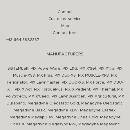
Contact
Customer service
Map
Contact form
+43 664 3882337
MANUFACTURERS
,
,
,
,
,
SISTEMbelt
PIX PowerWare
PIX L&G
PIX X'Set
PIX X'tra
PIX
,
,
,
,
Muscle-XS3
PIX Fras
PIX Duo-XS
PIX MUSCLE-XR3
PIX
,
,
,
,
Terminator
PIX Lawnmaster
PIX DUO-XS
PIX Force
PIX DUO-
,
,
,
,
,
XT
PIX X'Act
PIX TorquePlus
PIX X'Pedient
PIX Thermal
PIX
,
,
,
,
PolyStrech
PIX X'Ceed
PIX Lawn&Garden
PIX Agricultural
PIX
,
,
,
Duraband
Megadyne Oleostatic Gold
Megadyne Oleostatic
,
,
,
Megadyne Basic
Megadyne XDV
Megadyne Esaflex
,
,
Megadyne Megapulley
Megadyne Linea Gold
Megadyne
,
,
Linea X
Megadyne Megasync RPP
Megadyne Megasync