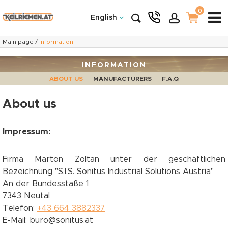
0
English
Main page
/
Information
INFORMATION
ABOUT US
MANUFACTURERS
F.A.Q
About us
Impressum:
Firma Marton Zoltan unter der geschäftlichen
Bezeichnung "S.I.S. Sonitus Industrial Solutions Austria"
An der Bundesstaße 1
7343 Neutal
Telefon:
+43 664 3882337
E-Mail: buro@sonitus.at