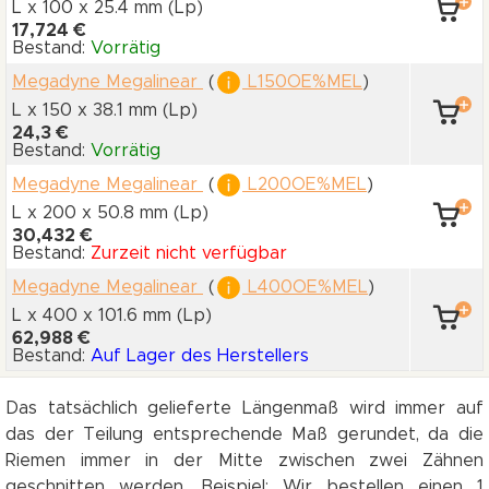
L x 100
x 25.4 mm
(Lp)
17,724 €
Bestand:
Vorrätig
Megadyne Megalinear
(
L150OE%MEL
)
L x 150
x 38.1 mm
(Lp)
24,3 €
Bestand:
Vorrätig
Megadyne Megalinear
(
L200OE%MEL
)
L x 200
x 50.8 mm
(Lp)
30,432 €
Bestand:
Zurzeit nicht verfügbar
Megadyne Megalinear
(
L400OE%MEL
)
L x 400
x 101.6 mm
(Lp)
62,988 €
Bestand:
Auf Lager des Herstellers
Das tatsächlich gelieferte Längenmaß wird immer auf
das der Teilung entsprechende Maß gerundet, da die
Riemen immer in der Mitte zwischen zwei Zähnen
geschnitten werden. Beispiel: Wir bestellen einen 1