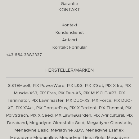
Garantie
KONTAKT
Kontakt
Kundendienst
Anfahrt
Kontakt Formular
+43 664 3882337
HERSTELLER/MARKEN
,
,
,
,
,
SISTEMbelt
PIX PowerWare
PIX L&G
PIX X'Set
PIX X'tra
PIX
,
,
,
,
Muscle-XS3
PIX Fras
PIX Duo-XS
PIX MUSCLE-XR3
PIX
,
,
,
,
Terminator
PIX Lawnmaster
PIX DUO-XS
PIX Force
PIX DUO-
,
,
,
,
,
XT
PIX X'Act
PIX TorquePlus
PIX X'Pedient
PIX Thermal
PIX
,
,
,
,
PolyStrech
PIX X'Ceed
PIX Lawn&Garden
PIX Agricultural
PIX
,
,
,
Duraband
Megadyne Oleostatic Gold
Megadyne Oleostatic
,
,
,
Megadyne Basic
Megadyne XDV
Megadyne Esaflex
,
,
Megadyne Megapulley
Megadyne Linea Gold
Megadyne