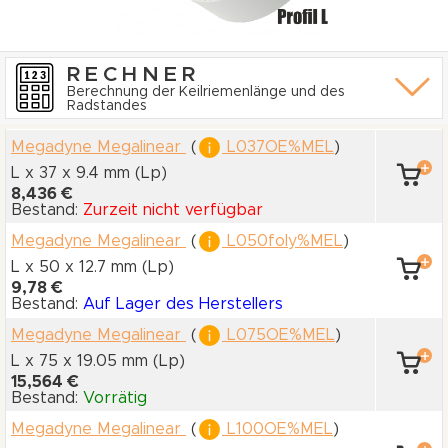
RECHNER
Berechnung der Keilriemenlänge und des
Radstandes
Megadyne Megalinear
(
L037OE%MEL
)
L x 37
x 9.4 mm
(Lp)
8,436 €
Bestand:
Zurzeit nicht verfügbar
Megadyne Megalinear
(
L050foly%MEL
)
L x 50
x 12.7 mm
(Lp)
9,78 €
Bestand:
Auf Lager des Herstellers
Megadyne Megalinear
(
L075OE%MEL
)
L x 75
x 19.05 mm
(Lp)
15,564 €
Bestand:
Vorrätig
Megadyne Megalinear
(
L100OE%MEL
)