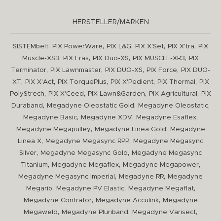
HERSTELLER/MARKEN
,
,
,
,
,
SISTEMbelt
PIX PowerWare
PIX L&G
PIX X'Set
PIX X'tra
PIX
,
,
,
,
Muscle-XS3
PIX Fras
PIX Duo-XS
PIX MUSCLE-XR3
PIX
,
,
,
,
Terminator
PIX Lawnmaster
PIX DUO-XS
PIX Force
PIX DUO-
,
,
,
,
,
XT
PIX X'Act
PIX TorquePlus
PIX X'Pedient
PIX Thermal
PIX
,
,
,
,
PolyStrech
PIX X'Ceed
PIX Lawn&Garden
PIX Agricultural
PIX
,
,
,
Duraband
Megadyne Oleostatic Gold
Megadyne Oleostatic
,
,
,
Megadyne Basic
Megadyne XDV
Megadyne Esaflex
,
,
Megadyne Megapulley
Megadyne Linea Gold
Megadyne
,
,
Linea X
Megadyne Megasync RPP
Megadyne Megasync
,
,
Silver
Megadyne Megasync Gold
Megadyne Megasync
,
,
,
Titanium
Megadyne Megaflex
Megadyne Megapower
,
,
Megadyne Megasync Imperial
Megadyne RR
Megadyne
,
,
,
Megarib
Megadyne PV Elastic
Megadyne Megaflat
,
,
Megadyne Contrafor
Megadyne Acculink
Megadyne
,
,
,
Megaweld
Megadyne Pluriband
Megadyne Varisect