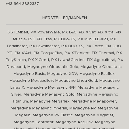
+43 664 3882337
HERSTELLER/MARKEN
,
,
,
,
,
SISTEMbelt
PIX PowerWare
PIX L&G
PIX X'Set
PIX X'tra
PIX
,
,
,
,
Muscle-XS3
PIX Fras
PIX Duo-XS
PIX MUSCLE-XR3
PIX
,
,
,
,
Terminator
PIX Lawnmaster
PIX DUO-XS
PIX Force
PIX DUO-
,
,
,
,
,
XT
PIX X'Act
PIX TorquePlus
PIX X'Pedient
PIX Thermal
PIX
,
,
,
,
PolyStrech
PIX X'Ceed
PIX Lawn&Garden
PIX Agricultural
PIX
,
,
,
Duraband
Megadyne Oleostatic Gold
Megadyne Oleostatic
,
,
,
Megadyne Basic
Megadyne XDV
Megadyne Esaflex
,
,
Megadyne Megapulley
Megadyne Linea Gold
Megadyne
,
,
Linea X
Megadyne Megasync RPP
Megadyne Megasync
,
,
Silver
Megadyne Megasync Gold
Megadyne Megasync
,
,
,
Titanium
Megadyne Megaflex
Megadyne Megapower
,
,
Megadyne Megasync Imperial
Megadyne RR
Megadyne
,
,
,
Megarib
Megadyne PV Elastic
Megadyne Megaflat
,
,
Megadyne Contrafor
Megadyne Acculink
Megadyne
,
,
,