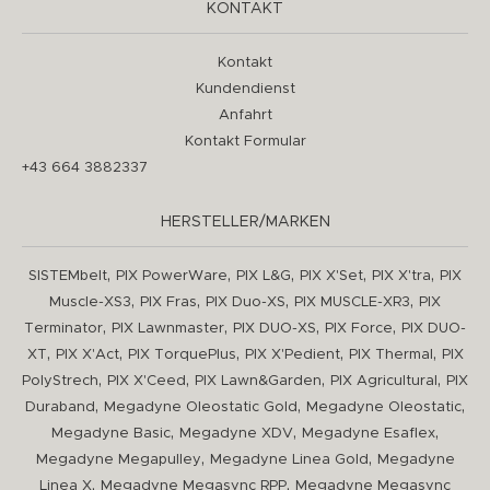
KONTAKT
Kontakt
Kundendienst
Anfahrt
Kontakt Formular
+43 664 3882337
HERSTELLER/MARKEN
,
,
,
,
,
SISTEMbelt
PIX PowerWare
PIX L&G
PIX X'Set
PIX X'tra
PIX
,
,
,
,
Muscle-XS3
PIX Fras
PIX Duo-XS
PIX MUSCLE-XR3
PIX
,
,
,
,
Terminator
PIX Lawnmaster
PIX DUO-XS
PIX Force
PIX DUO-
,
,
,
,
,
XT
PIX X'Act
PIX TorquePlus
PIX X'Pedient
PIX Thermal
PIX
,
,
,
,
PolyStrech
PIX X'Ceed
PIX Lawn&Garden
PIX Agricultural
PIX
,
,
,
Duraband
Megadyne Oleostatic Gold
Megadyne Oleostatic
,
,
,
Megadyne Basic
Megadyne XDV
Megadyne Esaflex
,
,
Megadyne Megapulley
Megadyne Linea Gold
Megadyne
,
,
Linea X
Megadyne Megasync RPP
Megadyne Megasync