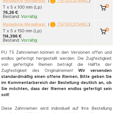
Megadyne Megalinear
(
T5/100OE%MEL
)
T x 5
x 100 mm
(Lp)
76,26 €
Bestand:
Vorrätig
Megadyne Megalinear
(
T5/150OE%MEL
)
T x 5
x 150 mm
(Lp)
114,396 €
Bestand:
Vorrätig
PU T5 Zahnriemen können in den Versionen offen und
endlos gefertigt hergestellt werden. Die Zugfestigkeit
von gefertigte Riemen beträgt die Hälfte der
Zugfestigkeit des Originalriemen!
Wir versenden
standardmäßig einen offene Riemen. Bitte geben Sie
im Kommentarbereich der Bestellung deutlich an, ob
Sie möchten, dass der Riemen endlos gefertigt sein
soll!
Diese Zahnriemen wird individuell auf Ihre Bestellung