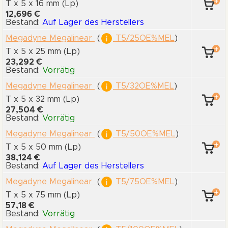
T x 5
x 16 mm
(Lp)
12,696 €
Bestand:
Auf Lager des Herstellers
Megadyne Megalinear
(
T5/25OE%MEL
)
T x 5
x 25 mm
(Lp)
23,292 €
Bestand:
Vorrätig
Megadyne Megalinear
(
T5/32OE%MEL
)
T x 5
x 32 mm
(Lp)
27,504 €
Bestand:
Vorrätig
Megadyne Megalinear
(
T5/50OE%MEL
)
T x 5
x 50 mm
(Lp)
38,124 €
Bestand:
Auf Lager des Herstellers
Megadyne Megalinear
(
T5/75OE%MEL
)
T x 5
x 75 mm
(Lp)
57,18 €
Bestand:
Vorrätig