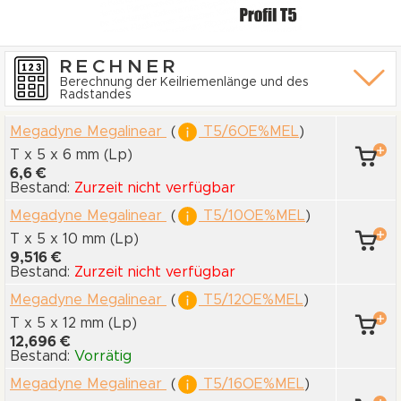
RECHNER
Berechnung der Keilriemenlänge und des
Radstandes
Megadyne Megalinear
(
T5/6OE%MEL
)
T x 5
x 6 mm
(Lp)
6,6 €
Bestand:
Zurzeit nicht verfügbar
Megadyne Megalinear
(
T5/10OE%MEL
)
T x 5
x 10 mm
(Lp)
9,516 €
Bestand:
Zurzeit nicht verfügbar
Megadyne Megalinear
(
T5/12OE%MEL
)
T x 5
x 12 mm
(Lp)
12,696 €
Bestand:
Vorrätig
Megadyne Megalinear
(
T5/16OE%MEL
)