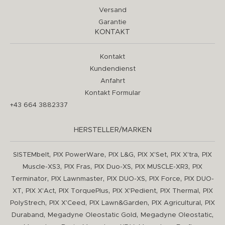
Versand
Garantie
KONTAKT
Kontakt
Kundendienst
Anfahrt
Kontakt Formular
+43 664 3882337
HERSTELLER/MARKEN
,
,
,
,
,
SISTEMbelt
PIX PowerWare
PIX L&G
PIX X'Set
PIX X'tra
PIX
,
,
,
,
Muscle-XS3
PIX Fras
PIX Duo-XS
PIX MUSCLE-XR3
PIX
,
,
,
,
Terminator
PIX Lawnmaster
PIX DUO-XS
PIX Force
PIX DUO-
,
,
,
,
,
XT
PIX X'Act
PIX TorquePlus
PIX X'Pedient
PIX Thermal
PIX
,
,
,
,
PolyStrech
PIX X'Ceed
PIX Lawn&Garden
PIX Agricultural
PIX
,
,
,
Duraband
Megadyne Oleostatic Gold
Megadyne Oleostatic