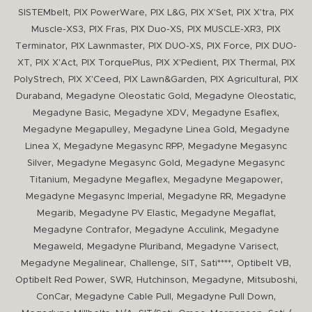
,
,
,
,
,
SISTEMbelt
PIX PowerWare
PIX L&G
PIX X'Set
PIX X'tra
PIX
,
,
,
,
Muscle-XS3
PIX Fras
PIX Duo-XS
PIX MUSCLE-XR3
PIX
,
,
,
,
Terminator
PIX Lawnmaster
PIX DUO-XS
PIX Force
PIX DUO-
,
,
,
,
,
XT
PIX X'Act
PIX TorquePlus
PIX X'Pedient
PIX Thermal
PIX
,
,
,
,
PolyStrech
PIX X'Ceed
PIX Lawn&Garden
PIX Agricultural
PIX
,
,
,
Duraband
Megadyne Oleostatic Gold
Megadyne Oleostatic
,
,
,
Megadyne Basic
Megadyne XDV
Megadyne Esaflex
,
,
Megadyne Megapulley
Megadyne Linea Gold
Megadyne
,
,
Linea X
Megadyne Megasync RPP
Megadyne Megasync
,
,
Silver
Megadyne Megasync Gold
Megadyne Megasync
,
,
,
Titanium
Megadyne Megaflex
Megadyne Megapower
,
,
Megadyne Megasync Imperial
Megadyne RR
Megadyne
,
,
,
Megarib
Megadyne PV Elastic
Megadyne Megaflat
,
,
Megadyne Contrafor
Megadyne Acculink
Megadyne
,
,
,
Megaweld
Megadyne Pluriband
Megadyne Varisect
,
,
,
,
,
Megadyne Megalinear
Challenge
SIT
Sati****
Optibelt VB
,
,
,
,
,
Optibelt Red Power
SWR
Hutchinson
Megadyne
Mitsuboshi
,
,
,
ConCar
Megadyne Cable Pull
Megadyne Pull Down