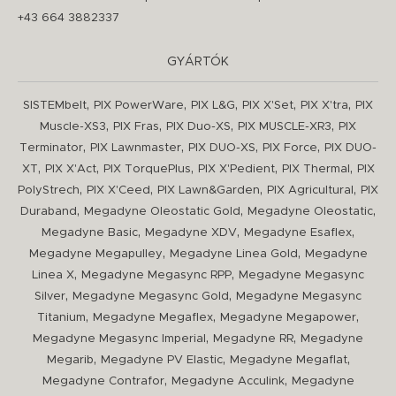
+43 664 3882337
GYÁRTÓK
,
,
,
,
,
SISTEMbelt
PIX PowerWare
PIX L&G
PIX X'Set
PIX X'tra
PIX
,
,
,
,
Muscle-XS3
PIX Fras
PIX Duo-XS
PIX MUSCLE-XR3
PIX
,
,
,
,
Terminator
PIX Lawnmaster
PIX DUO-XS
PIX Force
PIX DUO-
,
,
,
,
,
XT
PIX X'Act
PIX TorquePlus
PIX X'Pedient
PIX Thermal
PIX
,
,
,
,
PolyStrech
PIX X'Ceed
PIX Lawn&Garden
PIX Agricultural
PIX
,
,
,
Duraband
Megadyne Oleostatic Gold
Megadyne Oleostatic
,
,
,
Megadyne Basic
Megadyne XDV
Megadyne Esaflex
,
,
Megadyne Megapulley
Megadyne Linea Gold
Megadyne
,
,
Linea X
Megadyne Megasync RPP
Megadyne Megasync
,
,
Silver
Megadyne Megasync Gold
Megadyne Megasync
,
,
,
Titanium
Megadyne Megaflex
Megadyne Megapower
,
,
Megadyne Megasync Imperial
Megadyne RR
Megadyne
,
,
,
Megarib
Megadyne PV Elastic
Megadyne Megaflat
,
,
Megadyne Contrafor
Megadyne Acculink
Megadyne