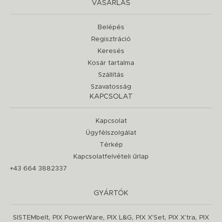
VÁSÁRLÁS
Belépés
Regisztráció
Keresés
Kosár tartalma
Szállítás
Szavatosság
KAPCSOLAT
Kapcsolat
Ügyfélszolgálat
Térkép
Kapcsolatfelvételi űrlap
+43 664 3882337
GYÁRTÓK
,
,
,
,
,
SISTEMbelt
PIX PowerWare
PIX L&G
PIX X'Set
PIX X'tra
PIX