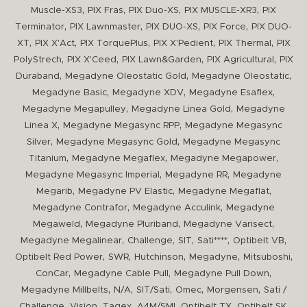
,
,
,
,
Muscle-XS3
PIX Fras
PIX Duo-XS
PIX MUSCLE-XR3
PIX
,
,
,
,
Terminator
PIX Lawnmaster
PIX DUO-XS
PIX Force
PIX DUO-
,
,
,
,
,
XT
PIX X'Act
PIX TorquePlus
PIX X'Pedient
PIX Thermal
PIX
,
,
,
,
PolyStrech
PIX X'Ceed
PIX Lawn&Garden
PIX Agricultural
PIX
,
,
,
Duraband
Megadyne Oleostatic Gold
Megadyne Oleostatic
,
,
,
Megadyne Basic
Megadyne XDV
Megadyne Esaflex
,
,
Megadyne Megapulley
Megadyne Linea Gold
Megadyne
,
,
Linea X
Megadyne Megasync RPP
Megadyne Megasync
,
,
Silver
Megadyne Megasync Gold
Megadyne Megasync
,
,
,
Titanium
Megadyne Megaflex
Megadyne Megapower
,
,
Megadyne Megasync Imperial
Megadyne RR
Megadyne
,
,
,
Megarib
Megadyne PV Elastic
Megadyne Megaflat
,
,
Megadyne Contrafor
Megadyne Acculink
Megadyne
,
,
,
Megaweld
Megadyne Pluriband
Megadyne Varisect
,
,
,
,
,
Megadyne Megalinear
Challenge
SIT
Sati****
Optibelt VB
,
,
,
,
,
Optibelt Red Power
SWR
Hutchinson
Megadyne
Mitsuboshi
,
,
,
ConCar
Megadyne Cable Pull
Megadyne Pull Down
,
,
,
,
,
Megadyne Millbelts
N/A
SIT/Sati
Omec
Morgensen
Sati /
,
,
,
,
,
,
Challenge
Vision
Tagex
A4M/SMI
Optibelt TX
Optibelt SK