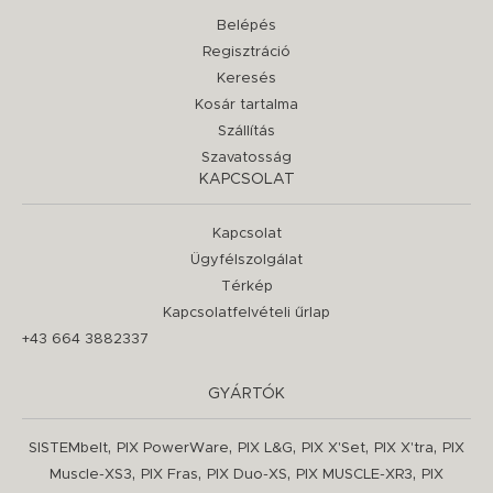
Belépés
Regisztráció
Keresés
Kosár tartalma
Szállítás
Szavatosság
KAPCSOLAT
Kapcsolat
Ügyfélszolgálat
Térkép
Kapcsolatfelvételi űrlap
+43 664 3882337
GYÁRTÓK
,
,
,
,
,
SISTEMbelt
PIX PowerWare
PIX L&G
PIX X'Set
PIX X'tra
PIX
,
,
,
,
Muscle-XS3
PIX Fras
PIX Duo-XS
PIX MUSCLE-XR3
PIX