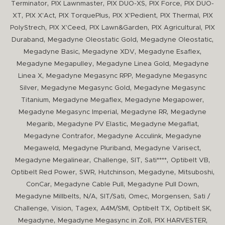
,
,
,
,
Terminator
PIX Lawnmaster
PIX DUO-XS
PIX Force
PIX DUO-
,
,
,
,
,
XT
PIX X'Act
PIX TorquePlus
PIX X'Pedient
PIX Thermal
PIX
,
,
,
,
PolyStrech
PIX X'Ceed
PIX Lawn&Garden
PIX Agricultural
PIX
,
,
,
Duraband
Megadyne Oleostatic Gold
Megadyne Oleostatic
,
,
,
Megadyne Basic
Megadyne XDV
Megadyne Esaflex
,
,
Megadyne Megapulley
Megadyne Linea Gold
Megadyne
,
,
Linea X
Megadyne Megasync RPP
Megadyne Megasync
,
,
Silver
Megadyne Megasync Gold
Megadyne Megasync
,
,
,
Titanium
Megadyne Megaflex
Megadyne Megapower
,
,
Megadyne Megasync Imperial
Megadyne RR
Megadyne
,
,
,
Megarib
Megadyne PV Elastic
Megadyne Megaflat
,
,
Megadyne Contrafor
Megadyne Acculink
Megadyne
,
,
,
Megaweld
Megadyne Pluriband
Megadyne Varisect
,
,
,
,
,
Megadyne Megalinear
Challenge
SIT
Sati****
Optibelt VB
,
,
,
,
,
Optibelt Red Power
SWR
Hutchinson
Megadyne
Mitsuboshi
,
,
,
ConCar
Megadyne Cable Pull
Megadyne Pull Down
,
,
,
,
,
Megadyne Millbelts
N/A
SIT/Sati
Omec
Morgensen
Sati /
,
,
,
,
,
,
Challenge
Vision
Tagex
A4M/SMI
Optibelt TX
Optibelt SK
,
,
,
Megadyne
Megadyne Megasync in Zoll
PIX HARVESTER