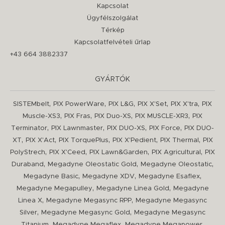
Kapcsolat
Ügyfélszolgálat
Térkép
Kapcsolatfelvételi űrlap
+43 664 3882337
GYÁRTÓK
,
,
,
,
,
SISTEMbelt
PIX PowerWare
PIX L&G
PIX X'Set
PIX X'tra
PIX
,
,
,
,
Muscle-XS3
PIX Fras
PIX Duo-XS
PIX MUSCLE-XR3
PIX
,
,
,
,
Terminator
PIX Lawnmaster
PIX DUO-XS
PIX Force
PIX DUO-
,
,
,
,
,
XT
PIX X'Act
PIX TorquePlus
PIX X'Pedient
PIX Thermal
PIX
,
,
,
,
PolyStrech
PIX X'Ceed
PIX Lawn&Garden
PIX Agricultural
PIX
,
,
,
Duraband
Megadyne Oleostatic Gold
Megadyne Oleostatic
,
,
,
Megadyne Basic
Megadyne XDV
Megadyne Esaflex
,
,
Megadyne Megapulley
Megadyne Linea Gold
Megadyne
,
,
Linea X
Megadyne Megasync RPP
Megadyne Megasync
,
,
Silver
Megadyne Megasync Gold
Megadyne Megasync
,
,
,
Titanium
Megadyne Megaflex
Megadyne Megapower