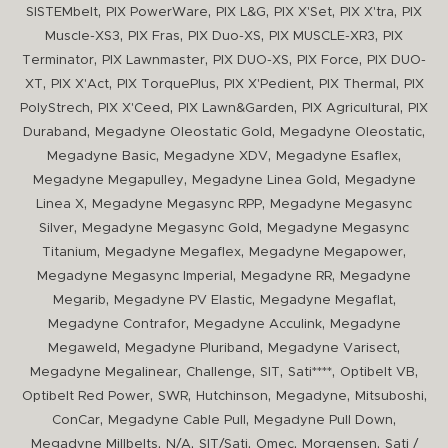
,
,
,
,
,
SISTEMbelt
PIX PowerWare
PIX L&G
PIX X'Set
PIX X'tra
PIX
,
,
,
,
Muscle-XS3
PIX Fras
PIX Duo-XS
PIX MUSCLE-XR3
PIX
,
,
,
,
Terminator
PIX Lawnmaster
PIX DUO-XS
PIX Force
PIX DUO-
,
,
,
,
,
XT
PIX X'Act
PIX TorquePlus
PIX X'Pedient
PIX Thermal
PIX
,
,
,
,
PolyStrech
PIX X'Ceed
PIX Lawn&Garden
PIX Agricultural
PIX
,
,
,
Duraband
Megadyne Oleostatic Gold
Megadyne Oleostatic
,
,
,
Megadyne Basic
Megadyne XDV
Megadyne Esaflex
,
,
Megadyne Megapulley
Megadyne Linea Gold
Megadyne
,
,
Linea X
Megadyne Megasync RPP
Megadyne Megasync
,
,
Silver
Megadyne Megasync Gold
Megadyne Megasync
,
,
,
Titanium
Megadyne Megaflex
Megadyne Megapower
,
,
Megadyne Megasync Imperial
Megadyne RR
Megadyne
,
,
,
Megarib
Megadyne PV Elastic
Megadyne Megaflat
,
,
Megadyne Contrafor
Megadyne Acculink
Megadyne
,
,
,
Megaweld
Megadyne Pluriband
Megadyne Varisect
,
,
,
,
,
Megadyne Megalinear
Challenge
SIT
Sati****
Optibelt VB
,
,
,
,
,
Optibelt Red Power
SWR
Hutchinson
Megadyne
Mitsuboshi
,
,
,
ConCar
Megadyne Cable Pull
Megadyne Pull Down
,
,
,
,
,
Megadyne Millbelts
N/A
SIT/Sati
Omec
Morgensen
Sati /