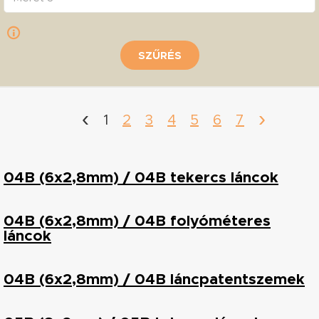
SZŰRÉS
‹
›
1
2
3
4
5
6
7
04B (6x2,8mm) / 04B tekercs láncok
04B (6x2,8mm) / 04B folyóméteres
láncok
04B (6x2,8mm) / 04B láncpatentszemek