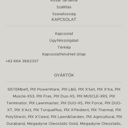
Kosár tartalma
Szállítás
Szavatosság
KAPCSOLAT
Kapcsolat
Ügyfélszolgálat
Térkép
Kapcsolatfelvételi űrlap
+43 664 3882337
GYÁRTÓK
,
,
,
,
,
SISTEMbelt
PIX PowerWare
PIX L&G
PIX X'Set
PIX X'tra
PIX
,
,
,
,
Muscle-XS3
PIX Fras
PIX Duo-XS
PIX MUSCLE-XR3
PIX
,
,
,
,
Terminator
PIX Lawnmaster
PIX DUO-XS
PIX Force
PIX DUO-
,
,
,
,
,
XT
PIX X'Act
PIX TorquePlus
PIX X'Pedient
PIX Thermal
PIX
,
,
,
,
PolyStrech
PIX X'Ceed
PIX Lawn&Garden
PIX Agricultural
PIX
,
,
,
Duraband
Megadyne Oleostatic Gold
Megadyne Oleostatic